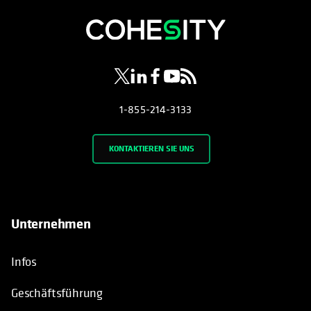
wird in einer neuen Registerkarte geöf
wird in einer neuen Registerkarte g
wird in einer neuen Registerkar
wird in einer neuen Registe
wird in einer neuen Regi
1-855-214-3133
KONTAKTIEREN SIE UNS
Unternehmen
Infos
Geschäftsführung