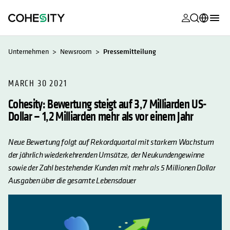
wird in eine
wird in eine
wird in eine
wird in eine
wird in eine
wird in eine
wird in eine
wird in eine
MyCohesity
Deutsch
Unternehmen
Newsroom
Pressemitteilung
Helios
English (U.S.)
Alta
MARCH 30 2021
Français (France)
Cohesity: Bewertung steigt auf 3,7 Milliarden US-
Support
日本語 (Japan)
Dollar – 1,2 Milliarden mehr als vor einem Jahr
Produktdok
Português (Brazil)
Neue Bewertung folgt auf Rekordquartal mit starkem Wachstum
Academy
한국어 (South
der jährlich wiederkehrenden Umsätze, der Neukundengewinne
Korea)
Cohesity Co
sowie der Zahl bestehender Kunden mit mehr als 5 Millionen Dollar
Ausgaben über die gesamte Lebensdauer
Español (Spain)
Partner