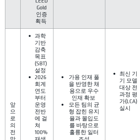
LEED
Gold
인증
획득
과학
기반
감축
목표
(SBT)
설정
최신 기
2026
가용 인재 풀
기 모델
회계
을 반영한 채
대상 전
연도
용으로 우수
과정 평
부터
인재 확보
가(LCA)
앞
운영
모든 팀의 균
실시
으
전반
형 잡힌 유지
로
에 걸
율과 몰입도
의
쳐
를 바탕으로
전
100%
훌륭한 일터
망
재생
조성