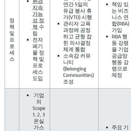
환경
연간 5일의
책임 있
지속
유급 봉사 휴
는 비즈
가능
가(VTO) 시행
니스 연
정
성 정
관리자 교육
합(RBA)
책
책
수
과정에 공정
가입
및
립
하고 균형 잡
RBA 행
프
전자
힌 의사결정
동 강령
로
폐기
체계 통합
을 기업
세
물 정
소속감 커뮤
공급망
스
책 및
니티
행동 강
프로
(Belonging
령으로
세스
Communities)
제정
도입
조성
기업
의
Scope
1, 2, 3
온실
가스
주요 기