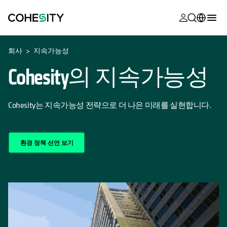
opens in a n
opens in a n
opens in a n
opens in a n
opens in a n
opens in a n
opens in a n
opens in a n
OPENS IN A NEW TAB
MyCohesity
한국어
회사
지속가능성
Helios
English (U.S.)
Cohesity의 지속가능성
Alta
Deutsch (Germany)
지원
Cohesity는 지속가능성 전략으로 더 나은 미래를 실현합니다.
Français (France)
제품 설명서
日本語 (Japan)
아카데미
환경 정책 선언 보기
Português (Brazil)
Cohesity
Español (Spain)
Community
파트너