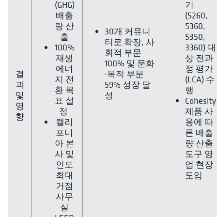
(GHG)
기
배출
(5260,
량 산
5360,
30개 커뮤니
출
5350,
티로 확장, 사
100%
3360) 대
회적 부문
재생
상 전과
100% 및 문화
에너
정 평가
결
·목적 부문
지 전
(LCA) 수
과
59% 성장 달
환 목
행
및
성
표 설
Cohesity
영
정
제품 사
향
캘리
용에 따
포니
른 배출
아 본
량 산출
사 및
도구 영
인도
업 현장
최대
도입
거점
사무
실