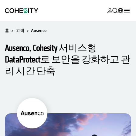
opens in a n
opens in a n
opens in a n
opens in a n
opens in a n
opens in a n
opens in a n
opens in a n
MyCohesity
한국어
홈
고객
Ausenco
Helios
English (U.S.)
Ausenco, Cohesity 서비스형
Alta
Deutsch (Germany)
DataProtect로 보안을 강화하고 관
지원
Français (France)
리 시간 단축
제품 설명서
日本語 (Japan)
아카데미
Português (Brazil)
Cohesity
Español (Spain)
Community
파트너