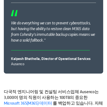
We do everything we can to prevent cyberattacks,
but having the ability to restore clean M365 data
from Cohesity’s immutable backup copies means we
have a solid fallback."
Kalpesh Bhathella, Director of Operational Services
Ausenco
다국적 엔지니어링 및 컨설팅 서비스업체 Ausenco는
3,000여 명의 직원이 사용하는 100TB의 중요한
Microsoft 365(M365) 데이터
를 백업하고 있습니다. 자체