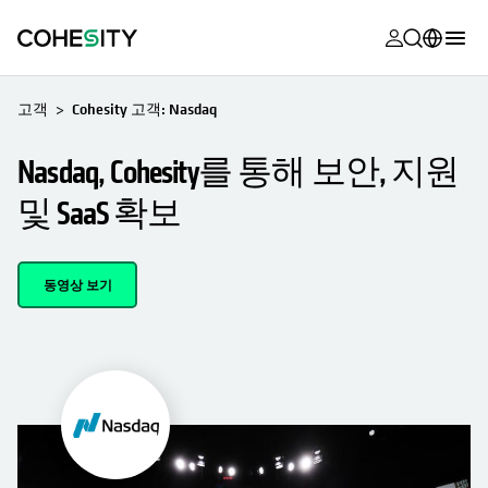
opens in a n
opens in a n
opens in a n
opens in a n
opens in a n
opens in a n
opens in a n
opens in a n
MyCohesity
한국어
고객
Cohesity 고객: Nasdaq
Helios
English (U.S.)
Nasdaq, Cohesity를 통해 보안, 지원
Alta
Deutsch (Germany)
및 SaaS 확보
지원
Français (France)
제품 설명서
日本語 (Japan)
동영상 보기
아카데미
Português (Brazil)
Cohesity
Español (Spain)
Community
파트너