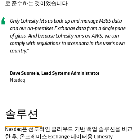
로 준수하는 것이었습니다.
Only Cohesity lets us back up and manage M365 data
and our on-premises Exchange data from a single pane
of glass. And because Cohesity runs on AWS, we can
comply with regulations to store data in the user’s own
country.”
Dave Suomela, Lead Systems Administrator
Nasdaq
솔루션
Nasdaq은 선도적인 클라우드 기반 백업 솔루션을 비교
한 후, 온프레미스 Exchange 데이터용 Cohesity