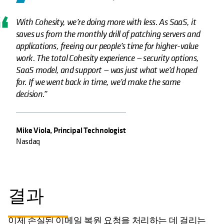
With Cohesity, we’re doing more with less. As SaaS, it
saves us from the monthly drill of patching servers and
applications, freeing our people’s time for higher-value
work. The total Cohesity experience — security options,
SaaS model, and support — was just what we’d hoped
for. If we went back in time, we’d make the same
decision.”
Mike Viola, Principal Technologist
Nasdaq
결과
이제 손실된 이메일 복원 요청을 처리하는 데 걸리는