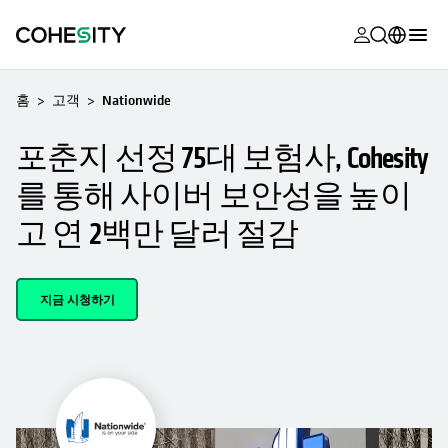
opens in a n
opens in a n
opens in a n
opens in a n
opens in a n
opens in a n
opens in a n
opens in a n
MyCohesity
한국어
홈
고객
Nationwide
Helios
English (U.S.)
포춘지 선정 75대 보험사, Cohesity
Alta
Deutsch (Germany)
를 통해 사이버 보안성을 높이
지원
Français (France)
고 연 2백만 달러 절감
제품 설명서
日本語 (Japan)
아카데미
Português (Brazil)
지금 시청하기
Cohesity
Español (Spain)
Community
파트너