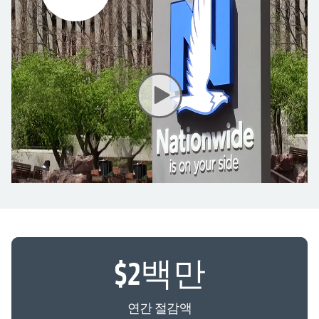
$
2
백만
연간 절감액