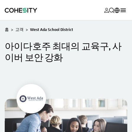
opens in a n
opens in a n
opens in a n
opens in a n
opens in a n
opens in a n
opens in a n
opens in a n
MyCohesity
한국어
홈
고객
West Ada School District
Helios
English (U.S.)
아이다호주 최대의 교육구, 사
Alta
Deutsch (Germany)
이버 보안 강화
지원
Français (France)
제품 설명서
日本語 (Japan)
아카데미
Português (Brazil)
Cohesity
Español (Spain)
Community
파트너