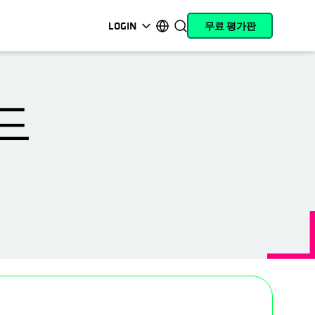
LOGIN
무료 평가판
opens in a new tab
opens in a new tab
opens in a new tab
opens in a new tab
opens in a new tab
opens in a new tab
opens in a new tab
opens in a new tab
MyCohesity
한국어
Helios
English (U.S.)
드
Alta
Deutsch (Germany)
지원
Français (France)
제품 설명서
日本語 (Japan)
아카데미
Português (Brazil)
Cohesity
Español (Spain)
Community
파트너