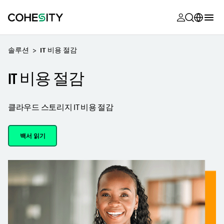
opens in a n
opens in a n
opens in a n
opens in a n
opens in a n
opens in a n
opens in a n
opens in a n
OPENS IN A NEW TAB
MyCohesity
한국어
솔루션
IT 비용 절감
Helios
English (U.S.)
IT 비용 절감
Alta
Deutsch (Germany)
지원
Français (France)
클라우드 스토리지 IT 비용 절감
제품 설명서
日本語 (Japan)
백서 읽기
아카데미
Português (Brazil)
Cohesity
Español (Spain)
Community
파트너