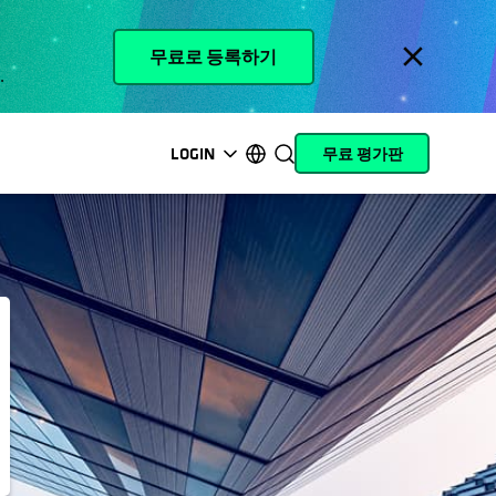
무료로 등록하기
.
LOGIN
무료 평가판
opens in a new tab
opens in a new tab
opens in a new tab
opens in a new tab
opens in a new tab
opens in a new tab
opens in a new tab
opens in a new tab
MyCohesity
한국어
Helios
English (U.S.)
Alta
Deutsch (Germany)
지원
Français (France)
제품 설명서
日本語 (Japan)
아카데미
Português (Brazil)
Cohesity
Español (Spain)