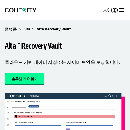
opens in a n
opens in a n
opens in a n
opens in a n
opens in a n
opens in a n
opens in a n
opens in a n
OPENS IN A NEW TAB
MyCohesity
한국어
플랫폼
Alta
Alta Recovery Vault
Helios
English (U.S.)
Alta™ Recovery Vault
Alta
Deutsch (Germany)
지원
Français (France)
클라우드 기반 데이터 저장소는 사이버 보안을 보장합니다.
제품 설명서
日本語 (Japan)
솔루션 개요 읽기
아카데미
Português (Brazil)
Cohesity
Español (Spain)
Community
파트너