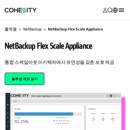
opens in a n
opens in a n
opens in a n
opens in a n
opens in a n
opens in a n
opens in a n
opens in a n
OPENS IN A NEW TAB
MyCohesity
한국어
플랫폼
NetBackup
NetBackup Flex Scale Appliance
Helios
English (U.S.)
NetBackup Flex Scale Appliance
Alta
Deutsch (Germany)
지원
Français (France)
통합 스케일아웃 아키텍처에서 유연성을 갖춘 보호 제공
제품 설명서
日本語 (Japan)
솔루션 개요 읽기
아카데미
Português (Brazil)
Cohesity
Español (Spain)
Community
파트너