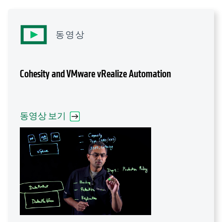
동영상
Cohesity and VMware vRealize Automation
동영상 보기