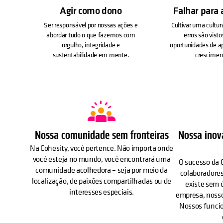
Agir como dono
Falhar para 
Ser responsável por nossas ações e
Cultivar uma cultu
abordar tudo o que fazemos com
erros são vist
orgulho, integridade e
oportunidades de a
sustentabilidade em mente.
crescimen
Nossa comunidade sem fronteiras
Nossa inov
Na Cohesity, você pertence. Não importa onde
você esteja no mundo, você encontrará uma
O sucesso da 
comunidade acolhedora – seja por meio da
colaboradore
localização, de paixões compartilhadas ou de
existe sem 
interesses especiais.
empresa, nosso
Nossos funcio