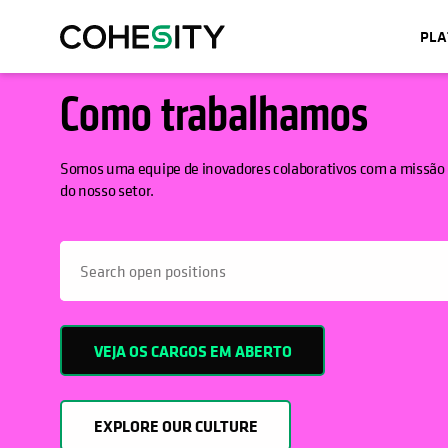
PL
OPENS IN A NEW TAB
Como trabalhamos
Somos uma equipe de inovadores colaborativos com a missão 
do nosso setor.
h
VEJA OS CARGOS EM ABERTO
EXPLORE OUR CULTURE