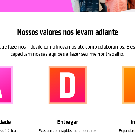
Nossos valores nos levam adiante
que fazemos – desde como inovamos até como colaboramos. Eles 
capacitam nossas equipes a fazer seu melhor trabalho.
idade
Entregar
I
você único e
Execute com rapidez para honrar os
Expanda o