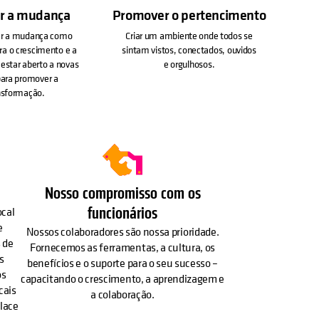
r a mudança
Promover o pertencimento
r a mudança como
Criar um ambiente onde todos se
ra o crescimento e a
sintam vistos, conectados, ouvidos
estar aberto a novas
e orgulhosos.
para promover a
nsformação.
Nosso compromisso com os
funcionários
ocal
e
Nossos colaboradores são nossa prioridade.
 de
Fornecemos as ferramentas, a cultura, os
s
benefícios e o suporte para o seu sucesso –
os
capacitando o crescimento, a aprendizagem e
cais
a colaboração.
Place