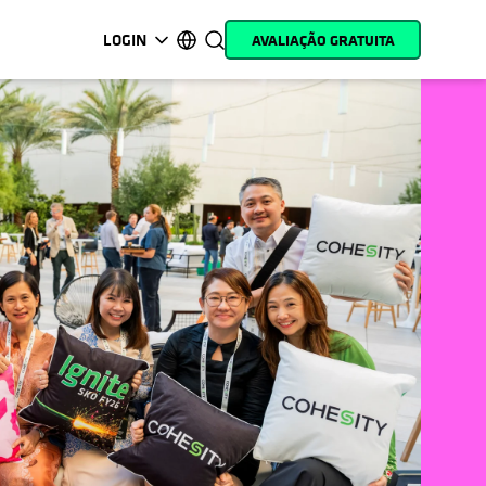
LOGIN
AVALIAÇÃO GRATUITA
opens in a new tab
opens in a new tab
opens in a new tab
opens in a new tab
opens in a new tab
opens in a new tab
opens in a new tab
opens in a new tab
MyCohesity
Português
Helios
English (U.S.)
Alta
Deutsch (Germany)
Suporte
Français (France)
Documentação do
日本語 (Japan)
produto
한국어 (South Korea)
Academia
Español (Spain)
Cohesity
Community
Parceiros