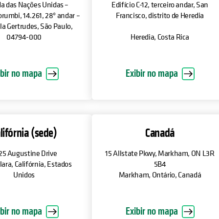
a das Nações Unidas –
Edifício C-12, terceiro andar, San
rumbi, 14.261, 28º andar –
Francisco, distrito de Heredia
ila Gertrudes, São Paulo,
04794-000
Heredia, Costa Rica
ibir no mapa
Exibir no mapa
lifórnia (sede)
Canadá
25 Augustine Drive
15 Allstate Pkwy, Markham, ON L3R
lara, Califórnia, Estados
5B4
Unidos
Markham, Ontário, Canadá
ibir no mapa
Exibir no mapa