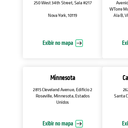
250 West 34th Street, Sala #217
Avenid
WTorre Mo
Nova York, 10119
Ala B, V
Exibir no mapa
Ex
Minnesota
Ca
2815 Cleveland Avenue, Edifício 2
26
Roseville, Minnesota, Estados
Santa C
Unidos
Exibir no mapa
Ex