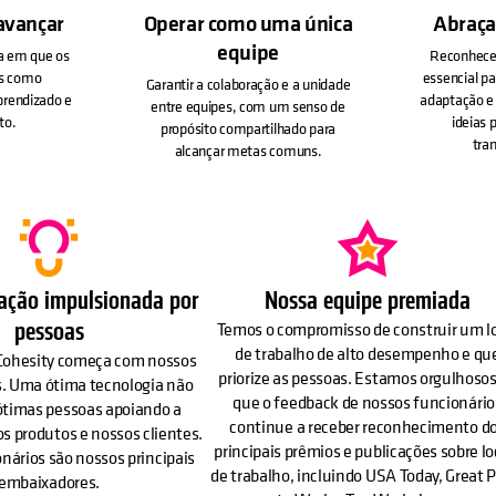
avançar
Operar como uma única
Abraça
equipe
ra em que os
Reconhece
os como
essencial pa
Garantir a colaboração e a unidade
prendizado e
adaptação e 
entre equipes, com um senso de
to.
ideias 
propósito compartilhado para
tra
alcançar metas comuns.
ação impulsionada por
Nossa equipe premiada
pessoas
Temos o compromisso de construir um l
de trabalho de alto desempenho e qu
Cohesity começa com nossos
priorize as pessoas. Estamos orgulhosos
s. Uma ótima tecnologia não
que o feedback de nossos funcionário
ótimas pessoas apoiando a
continue a receber reconhecimento d
s produtos e nossos clientes.
principais prêmios e publicações sobre lo
nários são nossos principais
de trabalho, incluindo USA Today, Great 
embaixadores.