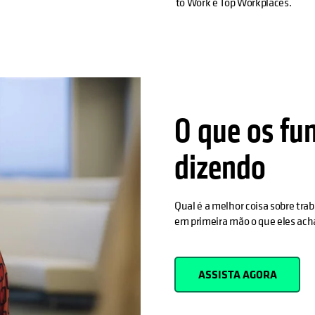
to Work e Top Workplaces.
O que os fu
dizendo
Qual é a melhor coisa sobre trab
em primeira mão o que eles ac
ASSISTA AGORA