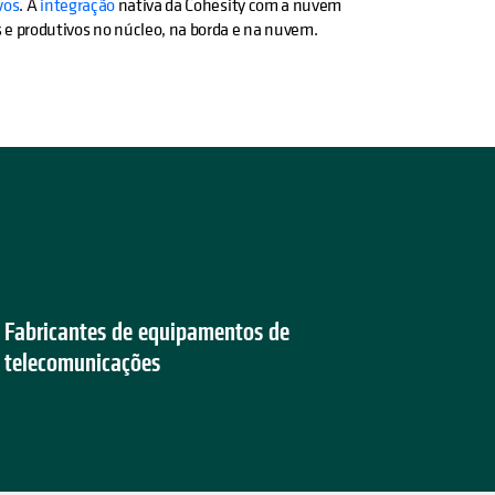
vos
. A
integração
nativa da Cohesity com a nuvem
e produtivos no núcleo, na borda e na nuvem.
Fabricantes de equipamentos de
telecomunicações