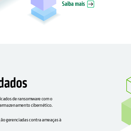
Saiba mais
dados
ticados de ransomware com o
 armazenamento cibernético.
ção gerenciadas contra ameaças à