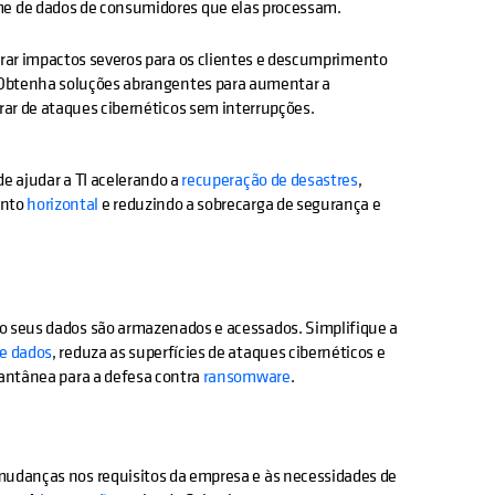
me de dados de consumidores que elas processam.
erar impactos severos para os clientes e descumprimento
. Obtenha soluções abrangentes para aumentar a
erar de ataques cibernéticos sem interrupções.
e ajudar a TI acelerando a
recuperação de desastres
,
ento
horizontal
e reduzindo a sobrecarga de segurança e
o seus dados são armazenados e acessados. Simplifique a
de dados
, reduza as superfícies de ataques cibernéticos e
tantânea para a defesa contra
ransomware
.
udanças nos requisitos da empresa e às necessidades de