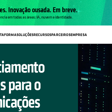
es. Inovação ousada. Em breve.
ência em todas as áreas: IA, nuvem e identidade.
ATAFORMA
SOLUÇÕES
RECURSOS
PARCEIROS
EMPRESA
ciamento
s para o
nicações