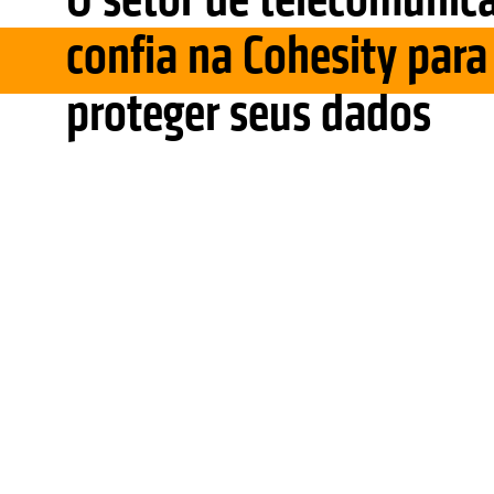
confia na Cohesity para
proteger seus dados