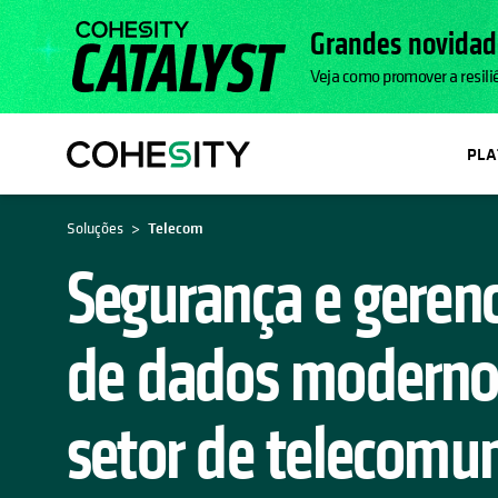
Grandes novidad
Veja como promover a resili
PL
Soluções
Telecom
Segurança e geren
de dados moderno
setor de telecomu