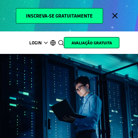
INSCREVA-SE GRATUITAMENTE
LOGIN
AVALIAÇÃO GRATUITA
opens in a new tab
opens in a new tab
opens in a new tab
opens in a new tab
opens in a new tab
opens in a new tab
opens in a new tab
opens in a new tab
MyCohesity
Português
Helios
English (U.S.)
Alta
Deutsch (Germany)
Suporte
Français (France)
Documentação do
日本語 (Japan)
produto
한국어 (South Korea)
Academia
Español (Spain)