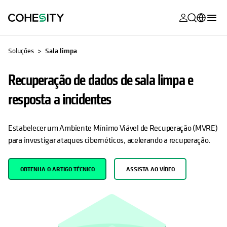
opens in a n
opens in a n
opens in a n
opens in a n
opens in a n
opens in a n
opens in a n
opens in a n
OPENS IN A NEW TAB
MyCohesity
Português
Soluções
Sala limpa
Helios
English (U.S.)
Recuperação de dados de sala limpa e
Alta
Deutsch (Germany)
resposta a incidentes
Suporte
Français (France)
Documenta
日本語 (Japan)
Estabelecer um Ambiente Mínimo Viável de Recuperação (MVRE)
do produto
para investigar ataques cibernéticos, acelerando a recuperação.
한국어 (South
Academia
Korea)
OBTENHA O ARTIGO TÉCNICO
ASSISTA AO VÍDEO
Cohesity
Español (Spain)
Community
Parceiros