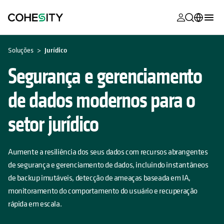
opens in a n
opens in a n
opens in a n
opens in a n
opens in a n
opens in a n
opens in a n
opens in a n
OPENS IN A NEW TAB
MyCohesity
Português
Soluções
Jurídico
Helios
English (U.S.)
Segurança e gerenciamento
Alta
Deutsch (Germany)
de dados modernos para o
Suporte
Français (France)
setor jurídico
Documenta
日本語 (Japan)
do produto
한국어 (South
Aumente a resiliência dos seus dados com recursos abrangentes
Academia
Korea)
de segurança e gerenciamento de dados, incluindo instantâneos
Cohesity
de backup imutáveis, detecção de ameaças baseada em IA,
Español (Spain)
Community
monitoramento do comportamento do usuário e recuperação
rápida em escala.
Parceiros