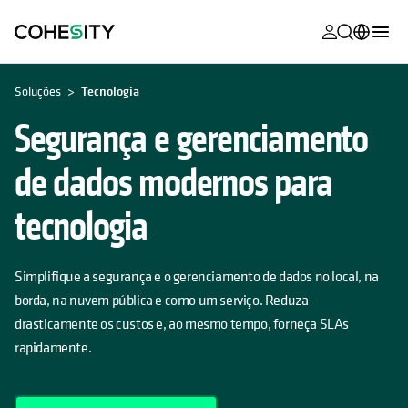
opens in a n
opens in a n
opens in a n
opens in a n
opens in a n
opens in a n
opens in a n
opens in a n
OPENS IN A NEW TAB
MyCohesity
Português
Soluções
Tecnologia
Helios
English (U.S.)
Segurança e gerenciamento
Alta
Deutsch (Germany)
de dados modernos para
Suporte
Français (France)
tecnologia
Documenta
日本語 (Japan)
do produto
한국어 (South
Simplifique a segurança e o gerenciamento de dados no local, na
Academia
Korea)
borda, na nuvem pública e como um serviço. Reduza
Cohesity
drasticamente os custos e, ao mesmo tempo, forneça SLAs
Español (Spain)
Community
rapidamente.
Parceiros