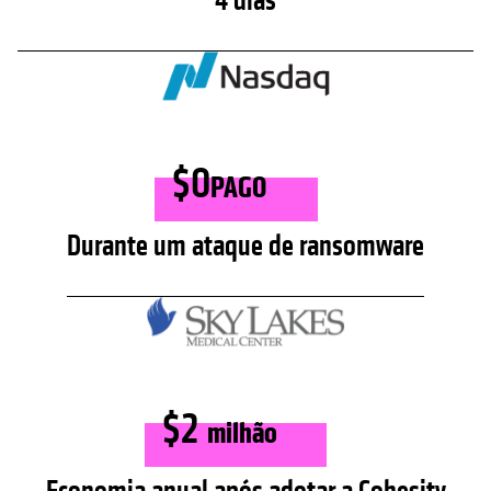
4 dias
$0
PAGO
Durante um ataque de ransomware
$2
milhão