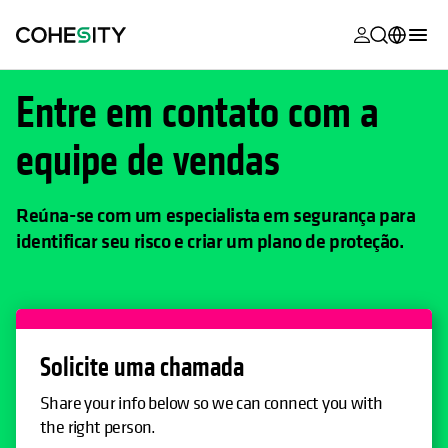
opens in a n
opens in a n
opens in a n
opens in a n
opens in a n
opens in a n
opens in a n
opens in a n
MyCohesity
Português
Entre em contato com a
Helios
English (U.S.)
equipe de vendas
Alta
Deutsch (Germany)
Suporte
Français (France)
Reúna-se com um especialista em segurança para
identificar seu risco e criar um plano de proteção.
Documenta
日本語 (Japan)
do produto
한국어 (South
Academia
Korea)
Cohesity
Español (Spain)
Solicite uma chamada
Community
Share your info below so we can connect you with
Parceiros
the right person.