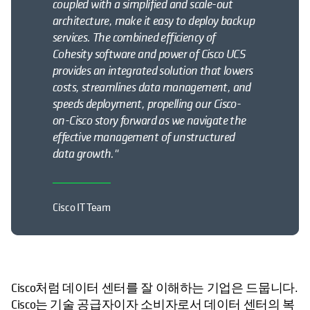
coupled with a simplified and scale-out
architecture, make it easy to deploy backup
services. The combined efficiency of
Cohesity software and power of Cisco UCS
provides an integrated solution that lowers
costs, streamlines data management, and
speeds deployment, propelling our Cisco-
on-Cisco story forward as we navigate the
effective management of unstructured
data growth."
Cisco IT Team
Cisco처럼 데이터 센터를 잘 이해하는 기업은 드뭅니다.
Cisco는 기술 공급자이자 소비자로서 데이터 센터의 복