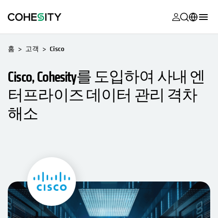
opens in a n
opens in a n
opens in a n
opens in a n
opens in a n
opens in a n
opens in a n
opens in a n
MyCohesity
한국어
홈
고객
Cisco
Helios
English (U.S.)
Cisco, Cohesity를 도입하여 사내 엔
Alta
Deutsch (Germany)
터프라이즈 데이터 관리 격차
지원
Français (France)
해소
제품 설명서
日本語 (Japan)
아카데미
Português (Brazil)
Cohesity
Español (Spain)
Community
파트너