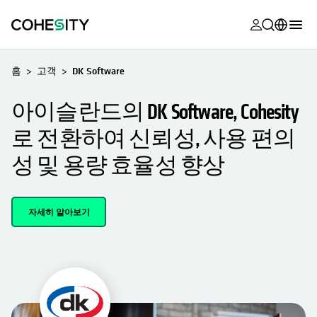
opens in a n
opens in a n
opens in a n
opens in a n
opens in a n
opens in a n
opens in a n
opens in a n
OPENS IN A NEW TAB
MyCohesity
한국어
홈
고객
DK Software
Helios
English (U.S.)
아이슬란드의 DK Software, Cohesity
Alta
Deutsch (Germany)
로 전환하여 신뢰성, 사용 편의
지원
Français (France)
성 및 용량 효율성 향상
제품 설명서
日本語 (Japan)
아카데미
Português (Brazil)
자세히 알아보기
Cohesity
Español (Spain)
Community
파트너