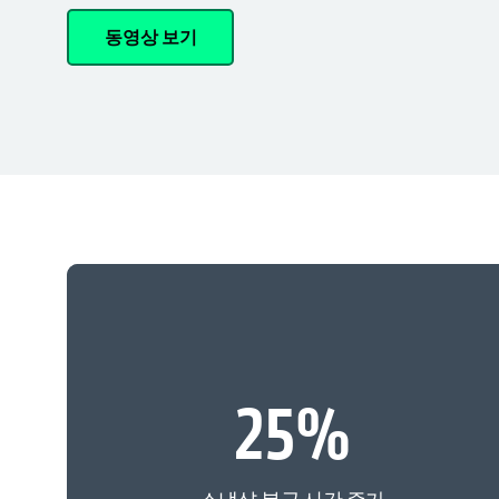
동영상 보기
25
%