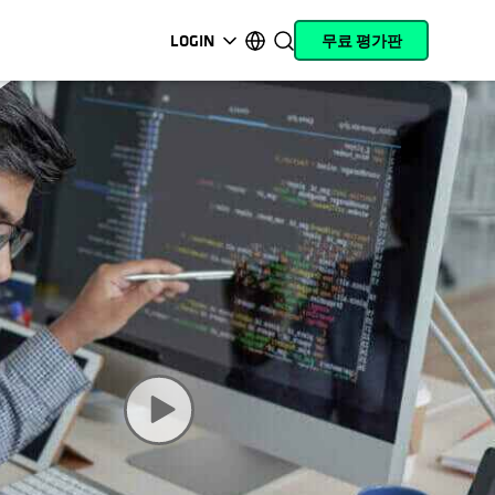
LOGIN
무료 평가판
opens in a new tab
opens in a new tab
opens in a new tab
opens in a new tab
opens in a new tab
opens in a new tab
opens in a new tab
opens in a new tab
MyCohesity
한국어
Helios
English (U.S.)
Alta
Deutsch (Germany)
지원
Français (France)
제품 설명서
日本語 (Japan)
아카데미
Português (Brazil)
Cohesity
Español (Spain)
Community
파트너