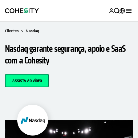
opens in a n
opens in a n
opens in a n
opens in a n
opens in a n
opens in a n
opens in a n
opens in a n
MyCohesity
Português
Clientes
Nasdaq
Helios
English (U.S.)
Nasdaq garante segurança, apoio e SaaS
Alta
Deutsch (Germany)
com a Cohesity
Suporte
Français (France)
Documenta
日本語 (Japan)
ASSISTA AO VÍDEO
do produto
한국어 (South
Academia
Korea)
Cohesity
Español (Spain)
Community
Parceiros