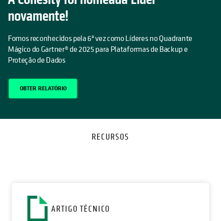
novamente!
Fomos reconhecidos pela 6ª vez como Líderes no Quadrante
Mágico do Gartner® de 2025 para Plataformas de Backup e
Proteção de Dados
OBTER RELATÓRIO
RECURSOS
opens in a new tab
o
ARTIGO TÉCNICO