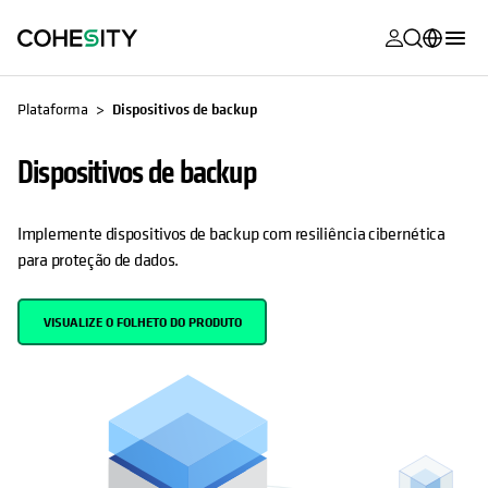
opens in a n
opens in a n
opens in a n
opens in a n
opens in a n
opens in a n
opens in a n
opens in a n
OPENS IN A NEW TAB
MyCohesity
Português
Plataforma
Dispositivos de backup
Helios
English (U.S.)
Dispositivos de backup
Alta
Deutsch (Germany)
Suporte
Français (France)
Implemente dispositivos de backup com resiliência cibernética
para proteção de dados.
Documenta
日本語 (Japan)
do produto
한국어 (South
VISUALIZE O FOLHETO DO PRODUTO
Academia
Korea)
Cohesity
Español (Spain)
Community
Parceiros