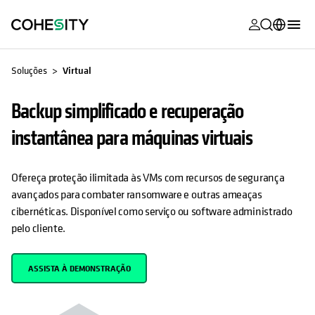
opens in a n
opens in a n
opens in a n
opens in a n
opens in a n
opens in a n
opens in a n
opens in a n
MyCohesity
Português
Soluções
Virtual
Helios
English (U.S.)
Backup simplificado e recuperação
Alta
Deutsch (Germany)
instantânea para máquinas virtuais
Suporte
Français (France)
Documenta
日本語 (Japan)
Ofereça proteção ilimitada às VMs com recursos de segurança
do produto
avançados para combater ransomware e outras ameaças
한국어 (South
cibernéticas. Disponível como serviço ou software administrado
Academia
Korea)
pelo cliente.
Cohesity
Español (Spain)
Community
ASSISTA À DEMONSTRAÇÃO
Parceiros