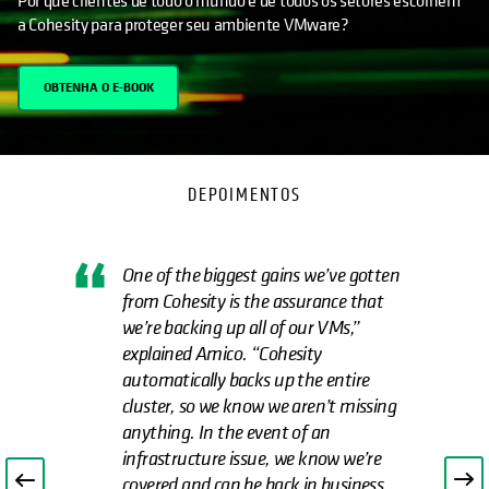
a Cohesity para proteger seu ambiente VMware?
OBTENHA O E-BOOK
DEPOIMENTOS
Cohesity has greatly improved the credit
union’s ability to back up data quickly
and recover from any potential data
breaches. Full backups of the 1,500 VMs
used to take over 24 hours. They now
take less than 6-9 hours."
Large US Credit Union