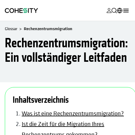
wird in eine
wird in eine
wird in eine
wird in eine
wird in eine
wird in eine
wird in eine
wird in eine
MyCohesity
Deutsch
Glossar
Rechenzentrumsmigration
Helios
English (U.S.)
Rechenzentrumsmigration:
Alta
Français (France)
Ein vollständiger Leitfaden
Support
日本語 (Japan)
Produktdok
Português (Brazil)
Academy
한국어 (South
wird in einer neuen Registe
Korea)
Cohesity Co
Inhaltsverzeichnis
Español (Spain)
Partner
Was ist eine Rechenzentrumsmigration?
Ist die Zeit für die Migration Ihres
Rechenzentrums gekommen?