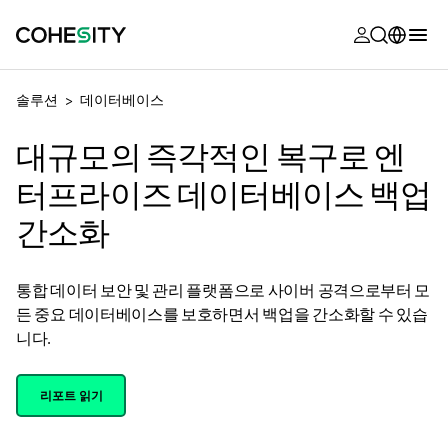
opens in a n
opens in a n
opens in a n
opens in a n
opens in a n
opens in a n
opens in a n
opens in a n
OPENS IN A NEW TAB
MyCohesity
한국어
솔루션
데이터베이스
Helios
English (U.S.)
대규모의 즉각적인 복구로 엔
Alta
Deutsch (Germany)
터프라이즈 데이터베이스 백업
지원
Français (France)
간소화
제품 설명서
日本語 (Japan)
아카데미
통합 데이터 보안 및 관리 플랫폼으로 사이버 공격으로부터 모
Português (Brazil)
든 중요 데이터베이스를 보호하면서 백업을 간소화할 수 있습
Cohesity
Español (Spain)
니다.
Community
파트너
리포트 읽기