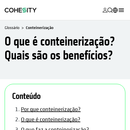
opens in a n
opens in a n
opens in a n
opens in a n
opens in a n
opens in a n
opens in a n
opens in a n
MyCohesity
Português
Glossário
Conteinerização
Helios
English (U.S.)
O que é conteinerização?
Alta
Deutsch (Germany)
Quais são os benefícios?
Suporte
Français (France)
Documenta
日本語 (Japan)
do produto
한국어 (South
opens in a new tab
opens in a new tab
Academia
Korea)
Conteúdo
Cohesity
Español (Spain)
Community
Por que conteinerização?
O que é conteinerização?
Parceiros
O que faz a conteinerização?