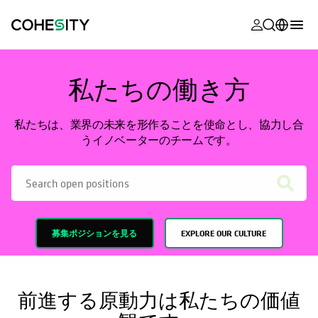
新しいタブ
新しいタブ
新しいタブ
新しいタブ
新しいタブ
新しいタブ
新しいタブ
新しいタブ
MyCohesity
日本語
私たちの働き方
新しいタブで開く
Helios
English (U.S.)
Alta
Deutsch (Germany)
私たちは、業界の未来を形作ることを使命とし、協力し合
うイノベーターのチームです。
サポート
Français (France)
製品に関す
Português (Brazil)
ドキュメン
한국어 (South
アカデミー
Korea)
募集ポジションを見る
EXPLORE OUR CULTURE
Cohesity
Español (Spain)
Community
パートナー
前進する原動力は私たちの価値