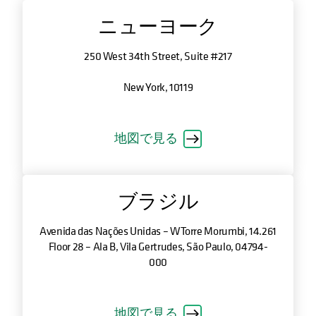
ニューヨーク
250 West 34th Street, Suite #217
New York, 10119
地図で見る
ブラジル
Avenida das Nações Unidas – WTorre Morumbi, 14.261
Floor 28 – Ala B, Vila Gertrudes, São Paulo, 04794-
000
地図で見る