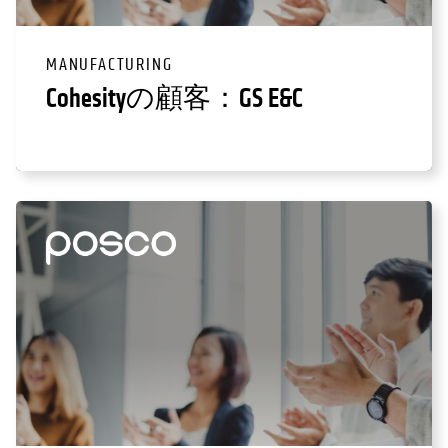
MANUFACTURING
Cohesityの顧客：GS E&C