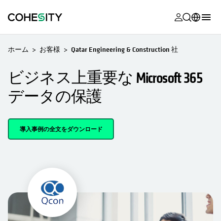
新しいタブ
新しいタブ
新しいタブ
新しいタブ
新しいタブ
新しいタブ
新しいタブ
新しいタブ
新しいタブで開く
MyCohesity
日本語
ホーム
お客様
Qatar Engineering & Construction 社
Helios
English (U.S.)
ビジネス上重要な Microsoft 365
Alta
Deutsch (Germany)
データの保護
サポート
Français (France)
製品に関す
Português (Brazil)
導入事例の全文をダウンロード
ドキュメン
한국어 (South
アカデミー
Korea)
Cohesity
Español (Spain)
Community
パートナー