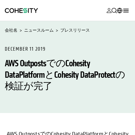
新しいタブ
新しいタブ
新しいタブ
新しいタブ
新しいタブ
新しいタブ
新しいタブ
新しいタブ
MyCohesity
日本語
会社名
ニュースルーム
プレスリリース
Helios
English (U.S.)
Alta
DECEMBER 11 2019
Deutsch (Germany)
AWS OutpostsでのCohesity
サポート
Français (France)
DataPlatformとCohesity DataProtectの
製品に関す
Português (Brazil)
ドキュメン
検証が完了
한국어 (South
アカデミー
Korea)
Cohesity
Español (Spain)
Community
パートナー
AWS OutpostsでのCohesity DataPlatformとCohesity