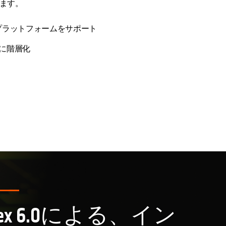
ます。
プラットフォームをサポート
に階層化
で開く
p Flex 6.0による、イン