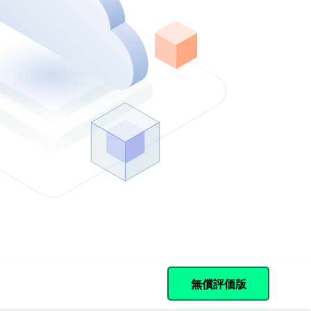
한국어 (South Korea)
アカデミー
Español (Spain)
Cohesity
Community
パートナー
無償評価版