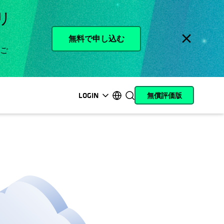
リ
無料で申し込む
をご
LOGIN
無償評価版
新しいタブで開く
新しいタブで開く
新しいタブで開く
新しいタブで開く
新しいタブで開く
新しいタブで開く
新しいタブで開く
新しいタブで開く
MyCohesity
日本語
Helios
English (U.S.)
Alta
Deutsch (Germany)
サポート
Français (France)
製品に関するドキ
Português (Brazil)
ュメント