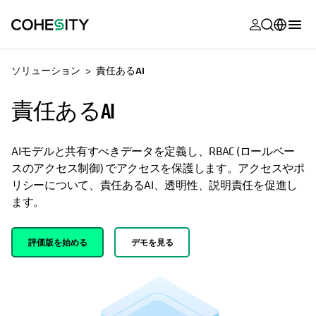
新しいタブ
新しいタブ
新しいタブ
新しいタブ
新しいタブ
新しいタブ
新しいタブ
新しいタブ
MyCohesity
日本語
ソリューション
責任あるAI
Helios
English (U.S.)
責任あるAI
Alta
Deutsch (Germany)
サポート
Français (France)
AIモデルと共有すべきデータを定義し、RBAC (ロールベー
スのアクセス制御) でアクセスを保護します。アクセスやポ
製品に関す
Português (Brazil)
リシーについて、責任あるAI、透明性、説明責任を促進し
ドキュメン
ます。
한국어 (South
アカデミー
Korea)
評価版を始める
デモを見る
Cohesity
Español (Spain)
Community
パートナー