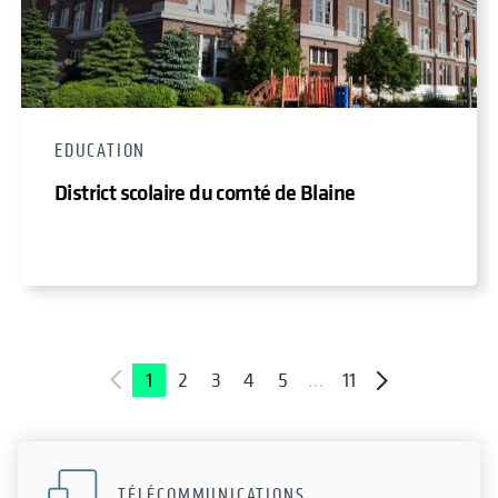
EDUCATION
District scolaire du comté de Blaine
1
2
3
4
5
...
11
TÉLÉCOMMUNICATIONS