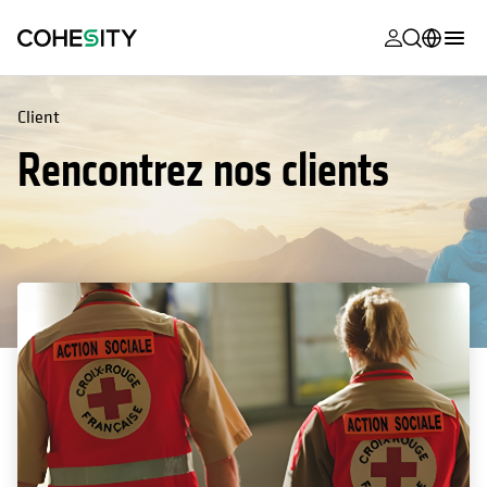
s’ouvre dans
s’ouvre dans
s’ouvre dans
s’ouvre dans
s’ouvre dans
s’ouvre dans
s’ouvre dans
s’ouvre dans
MyCohesity
Français
Client
Helios
English (U.S.)
Rencontrez nos clients
Alta
Deutsch (Germany)
Assistance
日本語 (Japan)
Documentat
Português (Brazil)
produit
한국어 (South
Academy
Korea)
Cohesity
Español (Spain)
Community
Partenaires