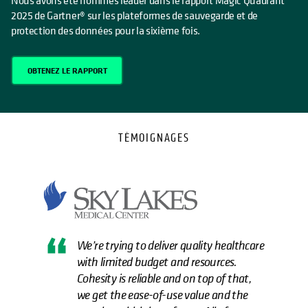
Nous avons été nommés leader dans le rapport Magic Quadrant™
2025 de Gartner® sur les plateformes de sauvegarde et de
protection des données pour la sixième fois.
OBTENEZ LE RAPPORT
TÉMOIGNAGES
We’re trying to deliver quality healthcare
with limited budget and resources.
Cohesity is reliable and on top of that,
we get the ease-of-use value and the