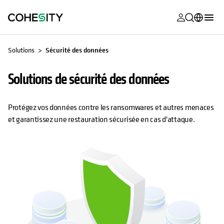
s’ouvre dans
s’ouvre dans
s’ouvre dans
s’ouvre dans
s’ouvre dans
s’ouvre dans
s’ouvre dans
s’ouvre dans
MyCohesity
Français
Solutions
Sécurité des données
Helios
English (U.S.)
Solutions de sécurité des données
Alta
Deutsch (Germany)
Assistance
日本語 (Japan)
Protégez vos données contre les ransomwares et autres menaces
et garantissez une restauration sécurisée en cas d'attaque.
Documentat
Português (Brazil)
produit
한국어 (South
Academy
Korea)
Cohesity
Español (Spain)
Community
Partenaires