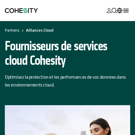
s’ouvre dans
s’ouvre dans
s’ouvre dans
s’ouvre dans
s’ouvre dans
s’ouvre dans
s’ouvre dans
s’ouvre dans
MyCohesity
Français
Partners
Alliances Cloud
Helios
English (U.S.)
Fournisseurs de services
Alta
Deutsch (Germany)
cloud Cohesity
Assistance
日本語 (Japan)
Documentat
Português (Brazil)
Optimisez la protection et les performances de vos données dans
produit
les environnements cloud.
한국어 (South
Academy
Korea)
Cohesity
Español (Spain)
Community
Partenaires