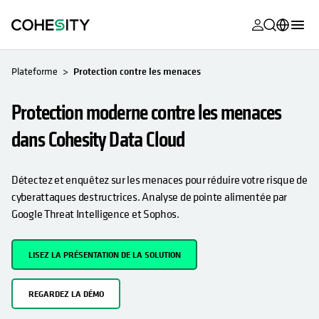
s’ouvre dans
s’ouvre dans
s’ouvre dans
s’ouvre dans
s’ouvre dans
s’ouvre dans
s’ouvre dans
s’ouvre dans
MyCohesity
Français
Plateforme
Protection contre les menaces
Helios
English (U.S.)
Protection moderne contre les menaces
Alta
Deutsch (Germany)
dans Cohesity Data Cloud
Assistance
日本語 (Japan)
Documentat
Português (Brazil)
Détectez et enquêtez sur les menaces pour réduire votre risque de
produit
cyberattaques destructrices. Analyse de pointe alimentée par
한국어 (South
Google Threat Intelligence et Sophos.
Academy
Korea)
Cohesity
Español (Spain)
LISEZ LA PRÉSENTATION DE LA SOLUTION
Community
Partenaires
REGARDEZ LA DÉMO