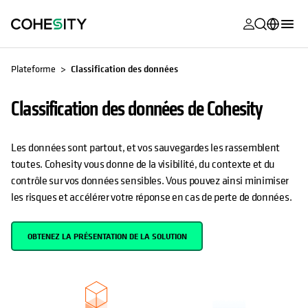
s’ouvre dans
s’ouvre dans
s’ouvre dans
s’ouvre dans
s’ouvre dans
s’ouvre dans
s’ouvre dans
s’ouvre dans
S’OUVRE DANS UN NOUVEL ONGLET
MyCohesity
Français
Plateforme
Classification des données
Helios
English (U.S.)
Classification des données de Cohesity
Alta
Deutsch (Germany)
Assistance
日本語 (Japan)
Les données sont partout, et vos sauvegardes les rassemblent
toutes. Cohesity vous donne de la visibilité, du contexte et du
Documentat
Português (Brazil)
contrôle sur vos données sensibles. Vous pouvez ainsi minimiser
produit
les risques et accélérer votre réponse en cas de perte de données.
한국어 (South
Academy
Korea)
OBTENEZ LA PRÉSENTATION DE LA SOLUTION
Cohesity
Español (Spain)
Community
Partenaires