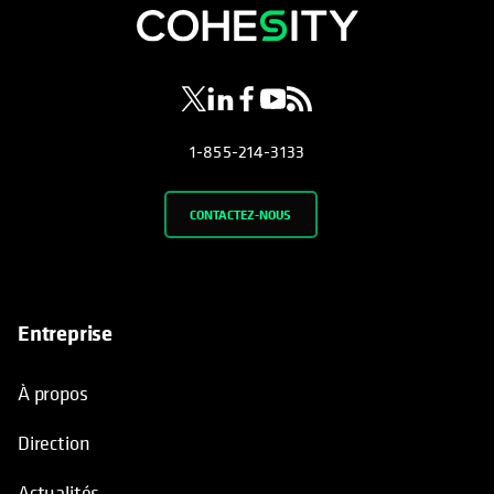
s’ouvre dans un nouvel onglet
s’ouvre dans un nouvel onglet
s’ouvre dans un nouvel onglet
s’ouvre dans un nouvel ongl
s’ouvre dans un nouvel o
1-855-214-3133
CONTACTEZ-NOUS
Entreprise
À propos
Direction
Actualités