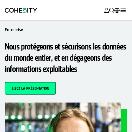
s’ouvre dans
s’ouvre dans
s’ouvre dans
s’ouvre dans
s’ouvre dans
s’ouvre dans
s’ouvre dans
s’ouvre dans
S’OUVRE DANS UN NOUVEL ONGLET
MyCohesity
Français
Entreprise
Helios
English (U.S.)
Nous protégeons et sécurisons les données
Alta
Deutsch (Germany)
du monde entier, et en dégageons des
Assistance
日本語 (Japan)
informations exploitables
Documentat
Português (Brazil)
produit
한국어 (South
LISEZ LA PRÉSENTATION
Academy
Korea)
Cohesity
Español (Spain)
Community
Partenaires