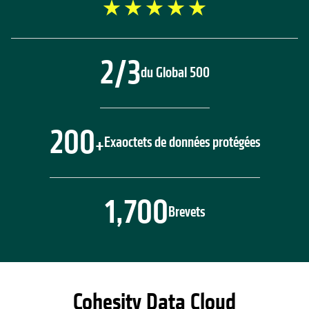
2/3
du Global 500
200
Exaoctets de données protégées
+
1,700
Brevets
Cohesity Data Cloud