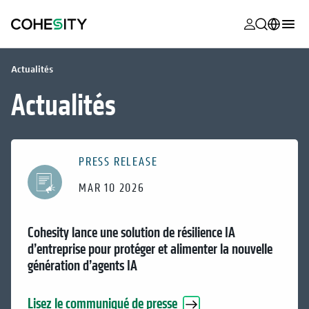
s’ouvre dans
s’ouvre dans
s’ouvre dans
s’ouvre dans
s’ouvre dans
s’ouvre dans
s’ouvre dans
s’ouvre dans
MyCohesity
Français
Actualités
Helios
English (U.S.)
Actualités
Alta
Deutsch (Germany)
Assistance
日本語 (Japan)
PRESS RELEASE
Documentat
Português (Brazil)
produit
MAR 10 2026
한국어 (South
Academy
Korea)
Cohesity lance une solution de résilience IA
Cohesity
Español (Spain)
d’entreprise pour protéger et alimenter la nouvelle
Community
génération d’agents IA
Partenaires
Lisez le communiqué de presse