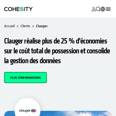
s’ouvre dans
s’ouvre dans
s’ouvre dans
s’ouvre dans
s’ouvre dans
s’ouvre dans
s’ouvre dans
s’ouvre dans
S’OUVRE DANS UN NOUVEL ONGLET
MyCohesity
Français
Accueil
Clients
Clauger
Helios
English (U.S.)
Clauger réalise plus de 25 % d'économies
Alta
Deutsch (Germany)
sur le coût total de possession et consolide
Assistance
日本語 (Japan)
la gestion des données
Documentat
Português (Brazil)
produit
한국어 (South
PLUS D'INFORMATIONS
Academy
Korea)
Cohesity
Español (Spain)
Community
Partenaires