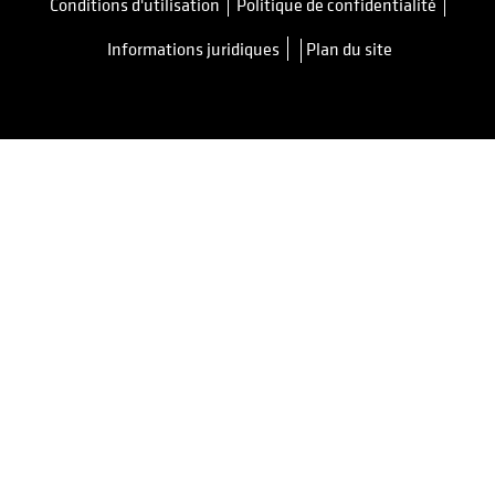
Conditions d'utilisation
Politique de confidentialité
s’ouvre dans un nouvel onglet
Informations juridiques
Plan du site