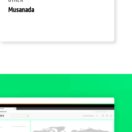
OTHER
Musanada