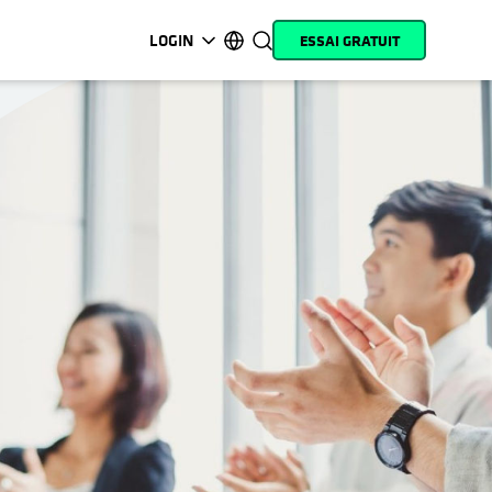
LOGIN
ESSAI GRATUIT
s’ouvre dans un nouvel onglet
s’ouvre dans un nouvel onglet
s’ouvre dans un nouvel onglet
s’ouvre dans un nouvel onglet
s’ouvre dans un nouvel onglet
s’ouvre dans un nouvel onglet
s’ouvre dans un nouvel onglet
s’ouvre dans un nouvel onglet
MyCohesity
Français
Helios
English (U.S.)
Alta
Deutsch (Germany)
Assistance
日本語 (Japan)
Documentation
Português (Brazil)
produit
한국어 (South Korea)
Academy
Español (Spain)
Cohesity
Community
Partenaires