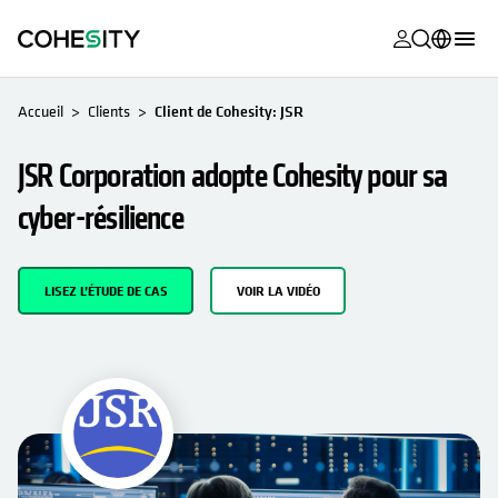
s’ouvre dans
s’ouvre dans
s’ouvre dans
s’ouvre dans
s’ouvre dans
s’ouvre dans
s’ouvre dans
s’ouvre dans
S’OUVRE DANS UN NOUVEL ONGLET
MyCohesity
Français
Accueil
Clients
Client de Cohesity: JSR
Helios
English (U.S.)
JSR Corporation adopte Cohesity pour sa
Alta
Deutsch (Germany)
cyber-résilience
Assistance
日本語 (Japan)
Documentat
Português (Brazil)
LISEZ L’ÉTUDE DE CAS
VOIR LA VIDÉO
produit
한국어 (South
Academy
Korea)
Cohesity
Español (Spain)
Community
Partenaires