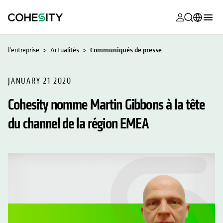
s’ouvre dans
s’ouvre dans
s’ouvre dans
s’ouvre dans
s’ouvre dans
s’ouvre dans
s’ouvre dans
s’ouvre dans
MyCohesity
Français
l'entreprise
Actualités
Communiqués de presse
Helios
English (U.S.)
Alta
JANUARY 21 2020
Deutsch (Germany)
Cohesity nomme Martin Gibbons à la tête
Assistance
日本語 (Japan)
du channel de la région EMEA
Documentat
Português (Brazil)
produit
한국어 (South
Academy
Korea)
Cohesity
Español (Spain)
Community
Partenaires