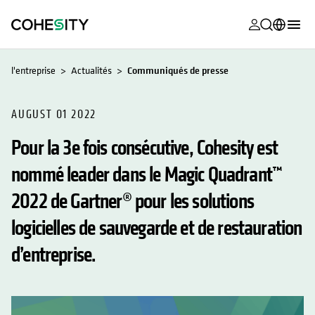
s’ouvre dans
s’ouvre dans
s’ouvre dans
s’ouvre dans
s’ouvre dans
s’ouvre dans
s’ouvre dans
s’ouvre dans
MyCohesity
Français
l'entreprise
Actualités
Communiqués de presse
Helios
English (U.S.)
Alta
AUGUST 01 2022
Deutsch (Germany)
Pour la 3e fois consécutive, Cohesity est
Assistance
日本語 (Japan)
nommé leader dans le Magic Quadrant™
Documentat
Português (Brazil)
produit
2022 de Gartner® pour les solutions
한국어 (South
Academy
Korea)
logicielles de sauvegarde et de restauration
Cohesity
d’entreprise.
Español (Spain)
Community
Partenaires