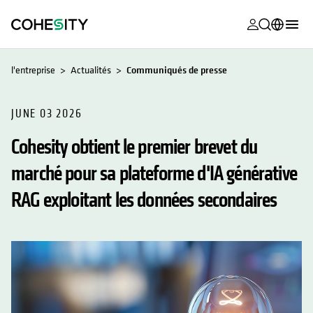
s’ouvre dans
s’ouvre dans
s’ouvre dans
s’ouvre dans
s’ouvre dans
s’ouvre dans
s’ouvre dans
s’ouvre dans
MyCohesity
Français
l'entreprise
Actualités
Communiqués de presse
Helios
English (U.S.)
Alta
JUNE 03 2026
Deutsch (Germany)
Cohesity obtient le premier brevet du
Assistance
日本語 (Japan)
marché pour sa plateforme d'IA générative
Documentat
Português (Brazil)
produit
RAG exploitant les données secondaires
한국어 (South
Academy
Korea)
Cohesity
Español (Spain)
Community
Partenaires