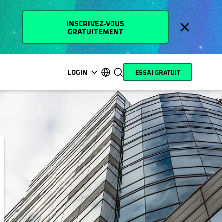
INSCRIVEZ-VOUS
GRATUITEMENT
LOGIN
ESSAI GRATUIT
s’ouvre dans un nouvel onglet
s’ouvre dans un nouvel onglet
s’ouvre dans un nouvel onglet
s’ouvre dans un nouvel onglet
s’ouvre dans un nouvel onglet
s’ouvre dans un nouvel onglet
s’ouvre dans un nouvel onglet
s’ouvre dans un nouvel onglet
MyCohesity
Français
Helios
English (U.S.)
Alta
Deutsch (Germany)
Assistance
日本語 (Japan)
Documentation
Português (Brazil)
produit
한국어 (South Korea)
Academy
Español (Spain)