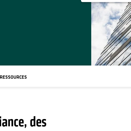
RESSOURCES
s’ouvre dans un nouvel onglet
iance, des