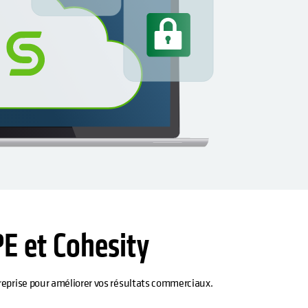
PE et Cohesity
treprise pour améliorer vos résultats commerciaux.