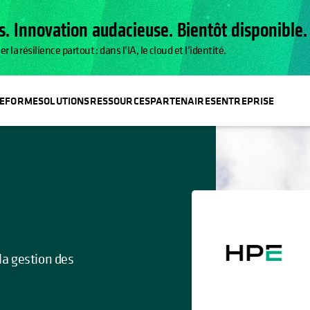
. Innovation audacieuse. Bientôt disponible.
a résilience partout : dans l’IA, le cloud et l’identité.
TEFORME
SOLUTIONS
RESSOURCES
PARTENAIRES
ENTREPRISE
 la gestion des