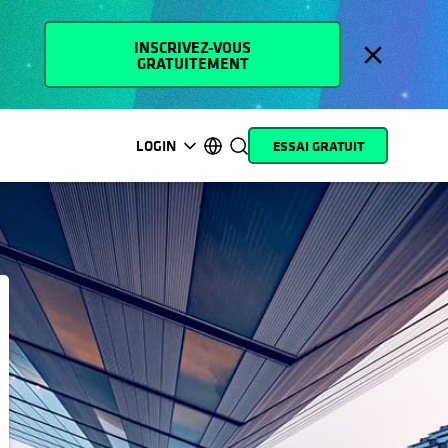
INSCRIVEZ-VOUS
GRATUITEMENT
LOGIN
ESSAI GRATUIT
s’ouvre dans un nouvel onglet
s’ouvre dans un nouvel onglet
s’ouvre dans un nouvel onglet
s’ouvre dans un nouvel onglet
s’ouvre dans un nouvel onglet
s’ouvre dans un nouvel onglet
s’ouvre dans un nouvel onglet
s’ouvre dans un nouvel onglet
MyCohesity
Français
Helios
English (U.S.)
Alta
Deutsch (Germany)
Assistance
日本語 (Japan)
Documentation
Português (Brazil)
produit
한국어 (South Korea)
Academy
Español (Spain)