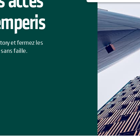
s accès
emperis
tory et fermez les
sans faille.