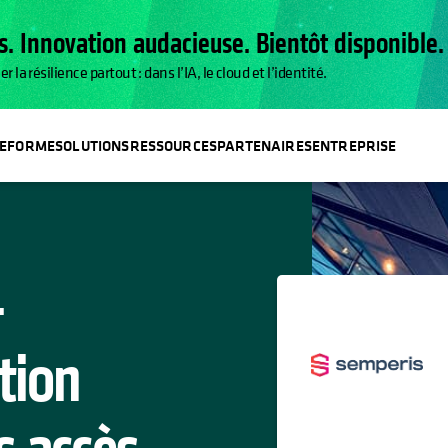
. Innovation audacieuse. Bientôt disponible.
a résilience partout : dans l’IA, le cloud et l’identité.
TEFORME
SOLUTIONS
RESSOURCES
PARTENAIRES
ENTREPRISE
 ONGLET
-
stion