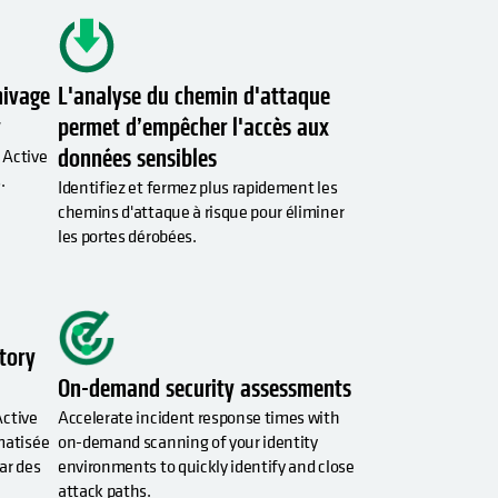
hivage
L'analyse du chemin d'attaque
y
permet d’empêcher l'accès aux
données sensibles
 Active
.
Identifiez et fermez plus rapidement les
chemins d'attaque à risque pour éliminer
les portes dérobées.
tory
On-demand security assessments
Active
Accelerate incident response times with
matisée
on-demand scanning of your identity
ar des
environments to quickly identify and close
attack paths.