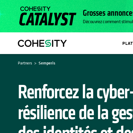
Grosses annonces
Découvrez comment stimuler l
PLA
S’OUVRE DANS UN NOUVEL
Partners
Semperis
Renforcez la cyber
résilience de la ge