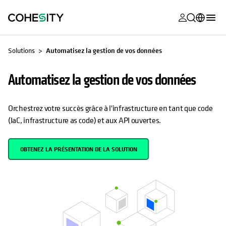
s’ouvre dans
s’ouvre dans
s’ouvre dans
s’ouvre dans
s’ouvre dans
s’ouvre dans
s’ouvre dans
s’ouvre dans
S’OUVRE DANS UN NOUVEL ONGLET
MyCohesity
Français
Solutions
Automatisez la gestion de vos données
Helios
English (U.S.)
Automatisez la gestion de vos données
Alta
Deutsch (Germany)
Assistance
日本語 (Japan)
Orchestrez votre succès grâce à l'infrastructure en tant que code
(IaC, infrastructure as code) et aux API ouvertes.
Documentat
Português (Brazil)
produit
한국어 (South
OBTENEZ LA PRÉSENTATION DE LA SOLUTION
Academy
Korea)
Cohesity
Español (Spain)
Community
Partenaires