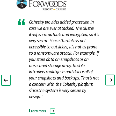
There were many different levers to scale
what we had—adding resources, VMs,
capacity—but it was all overly
complicated and someone would have
to constantly tweak it. If we weren’t
going to grow, our current solution
would work for backups, but not
restores. We knew there were better,
more modern solutions on the market
for consolidating, simplifying, and
scaling data management.”
Read the case study