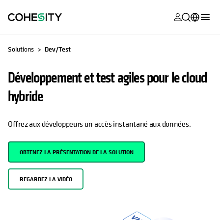
s’ouvre dans
s’ouvre dans
s’ouvre dans
s’ouvre dans
s’ouvre dans
s’ouvre dans
s’ouvre dans
s’ouvre dans
S’OUVRE DANS UN NOUVEL ONGLET
MyCohesity
Français
Solutions
Dev/Test
Helios
English (U.S.)
Développement et test agiles pour le cloud
Alta
Deutsch (Germany)
hybride
Assistance
日本語 (Japan)
Documentat
Português (Brazil)
Offrez aux développeurs un accès instantané aux données.
produit
한국어 (South
Academy
OBTENEZ LA PRÉSENTATION DE LA SOLUTION
Korea)
Cohesity
Español (Spain)
REGARDEZ LA VIDÉO
Community
Partenaires