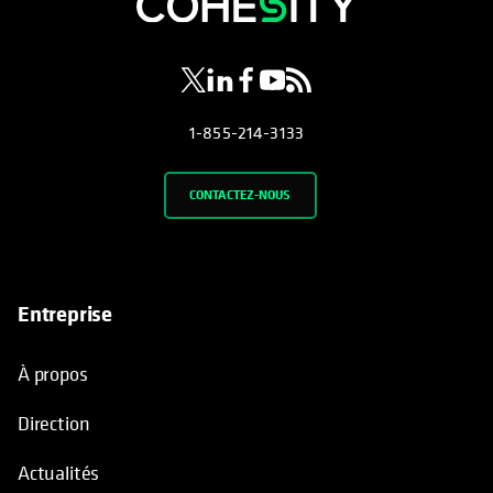
s’ouvre dans un nouvel onglet
s’ouvre dans un nouvel onglet
s’ouvre dans un nouvel onglet
s’ouvre dans un nouvel ongl
s’ouvre dans un nouvel o
1-855-214-3133
CONTACTEZ-NOUS
Entreprise
À propos
Direction
Actualités