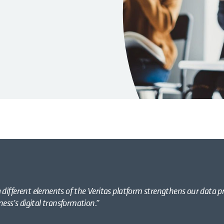
ing different elements of the Veritas platform strengthens our data p
ness’s digital transformation.”