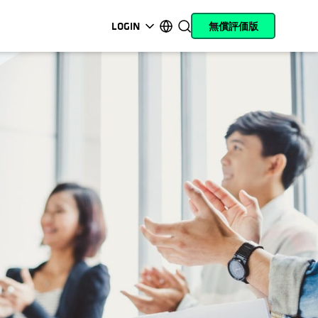
LOGIN
無償評価版
新しいタブで開く
新しいタブで開く
新しいタブで開く
新しいタブで開く
新しいタブで開く
新しいタブで開く
新しいタブで開く
新しいタブで開く
MyCohesity
日本語
Helios
English (U.S.)
Alta
Deutsch (Germany)
サポート
Français (France)
製品に関するドキ
Português (Brazil)
ュメント
한국어 (South Korea)
アカデミー
Español (Spain)
Cohesity
Community
パートナー