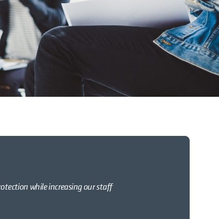
rotection while increasing our staff