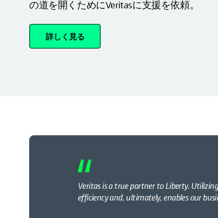
の道を開くためにVeritasに支援を依頼。
詳しく見る
Veritas is a true partner to Liberty. Utiliz
efficiency and, ultimately, enables our busi